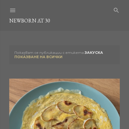
Пропускане към основното съдържание
NEWBORN AT 30
Показват се публикации с етикета
ЗАКУСКА
П
ПОКАЗВАНЕ НА ВСИЧКИ
у
б
л
и
к
а