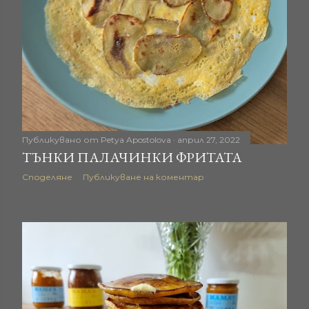
ц
и
и
Публикувано от
Petya Apostolova
април 27, 2022
ТЪНКИ ПАЛАЧИНКИ ФРИТАТА
Споделяне
Публикуване на коментар