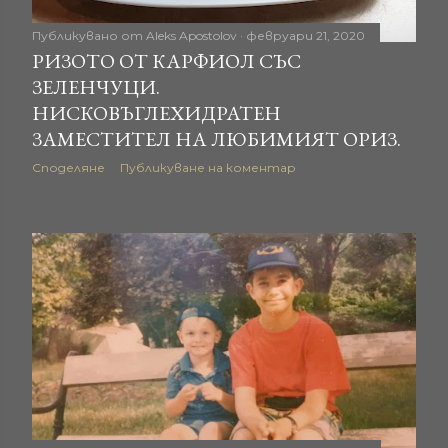
ц
Публикувано от
Aleks Apostolov
февруари 21, 2020
и
РИЗОТО ОТ КАРФИОЛ СЪС
ЗЕЛЕНЧУЦИ.
и
НИСКОВЪГЛЕХИДРАТЕН
ЗАМЕСТИТЕЛ НА ЛЮБИМИЯТ ОРИЗ.
Споделяне
Публикуване на коментар