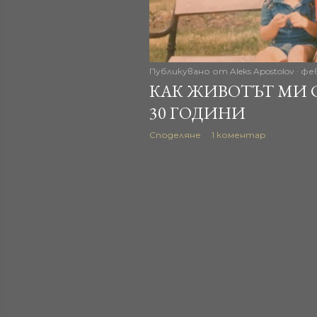
Публикувано от
Aleks Apostolov
фев
КАК ЖИВОТЪТ МИ 
30 ГОДИНИ
Споделяне
1 коментар