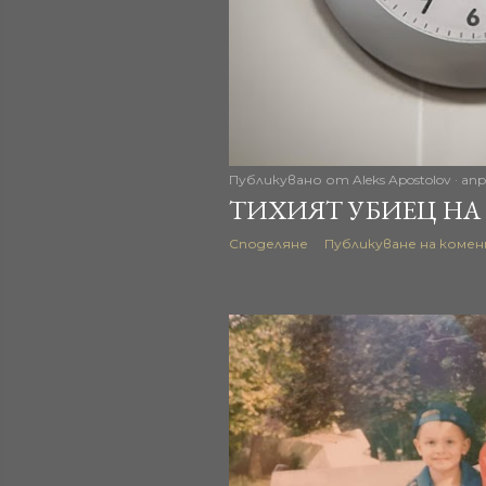
ц
и
и
Публикувано от
Aleks Apostolov
апр
ТИХИЯТ УБИЕЦ НА
Споделяне
Публикуване на коме