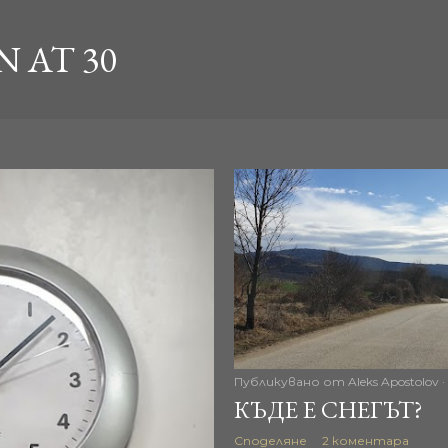
Пропускане към основното съдържание
 AT 30
Публикувано от
Aleks Apostolov
КЪДЕ Е СНЕГЪТ?
Споделяне
2 коментара