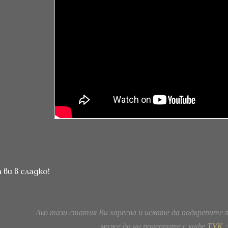
 ви в сладко!
Ако тази статия Ви харесва и искате да подкрепите 
може да ни почерпите с кафе
ТУК
;