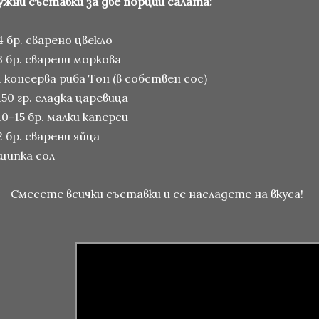
ужни съставки за две порции салата:
4 бр. сварено цвекло
3 бр. сварени моркова
1 консерва риба Тон (в собствен сос)
150 гр. сладка царевица
10-15 бр. малки каперси
2 бр. сварени яйца
 щипка сол
месете всички съставки и се насладете на вкуса!