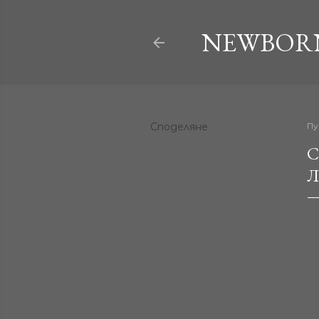
NEWBORN
Споделяне
Пу
С