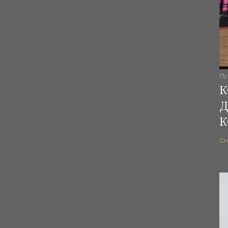
Пу
К
Д
К
Сп