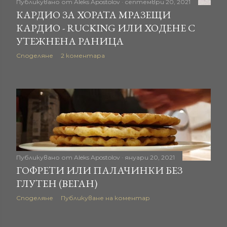
Публикувано от
Aleks Apostolov
септември 20, 2021
ц
КАРДИО ЗА ХОРАТА МРАЗЕЩИ
КАРДИО - RUCKING ИЛИ ХОДЕНЕ С
и
УТЕЖНЕНА РАНИЦА
и
Споделяне
2 коментара
Публикувано от
Aleks Apostolov
януари 20, 2021
ГОФРЕТИ ИЛИ ПАЛАЧИНКИ БЕЗ
ГЛУТЕН (ВЕГАН)
Споделяне
Публикуване на коментар