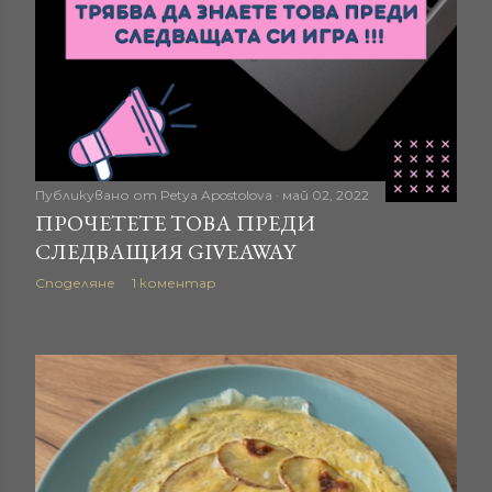
Публикувано от
Petya Apostolova
май 02, 2022
ПРОЧЕТЕТЕ ТОВА ПРЕДИ
СЛЕДВАЩИЯ GIVEAWAY
Споделяне
1 коментар