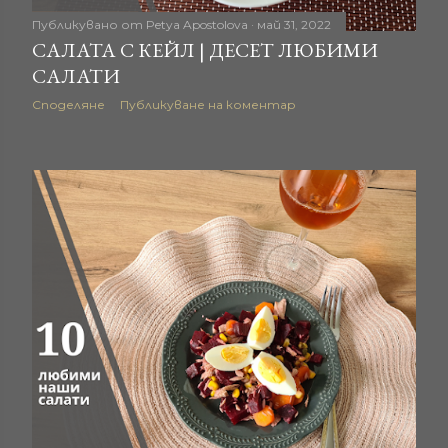
ц
Публикувано от
Petya Apostolova
май 31, 2022
САЛАТА С КЕЙЛ | ДЕСЕТ ЛЮБИМИ
и
САЛАТИ
и
Споделяне
Публикуване на коментар