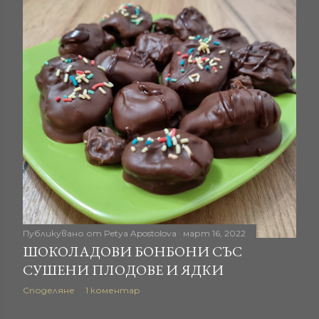
Публикувано от
Petya Apostolova
март 16, 2022
ШОКОЛАДОВИ БОНБОНИ СЪС
СУШЕНИ ПЛОДОВЕ И ЯДКИ
Споделяне
1 коментар