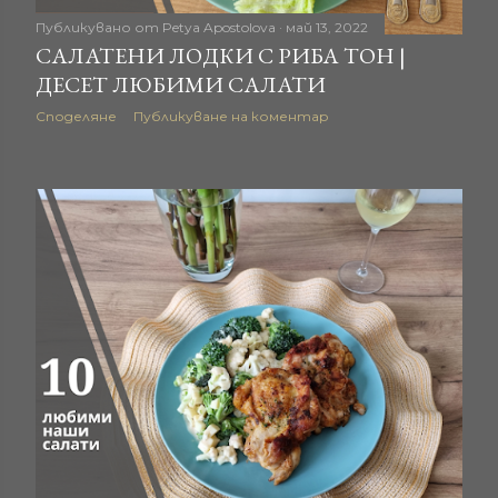
ц
Публикувано от
Petya Apostolova
май 13, 2022
САЛАТЕНИ ЛОДКИ С РИБА ТОН |
и
ДЕСЕТ ЛЮБИМИ САЛАТИ
и
Споделяне
Публикуване на коментар