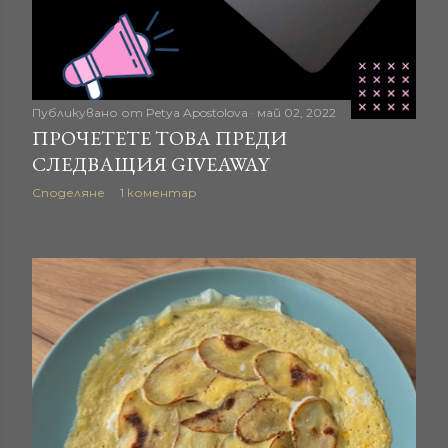
Публикувано от
Petya Apostolova
май 02, 2022
ПРОЧЕТЕТЕ ТОВА ПРЕДИ
СЛЕДВАЩИЯ GIVEAWAY
Споделяне
1 коментар